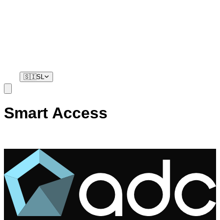
Stanovalci
Vaš telefon je vaš ključ. Brez čakanja.
🇸🇮
SL
Smart Access