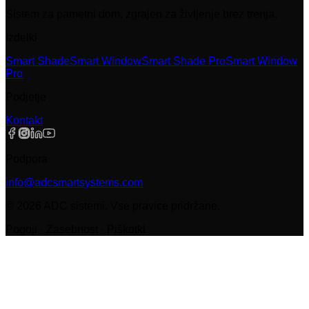
Sistem za pametni dom, zgrajen za življenje brez trenja.
Izdelki
Smart Shade
Smart Window
Smart Shade Pro
Smart Window
Pro
Podjetje
Kontakt
Podpora
info@adcsmartsystems.com
©
2026
ADC sistemi
.
Vse pravice pridržane.
Pogoji · Zasebnost · Piškotki